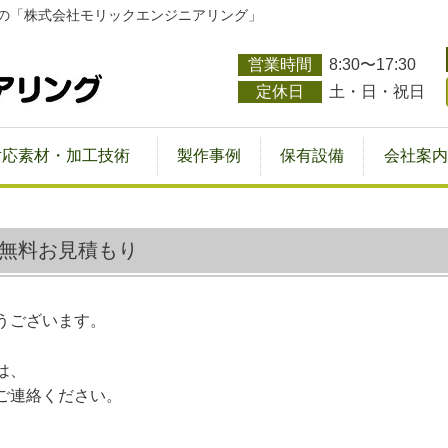
の「株式会社モリックエンジニアリング」
営業時間
8:30〜17:30
定休日
土・日・祝日
対応素材・加工技術
製作事例
保有設備
会社案内
無料お見積もり
うございます。
は、
ご連絡ください。